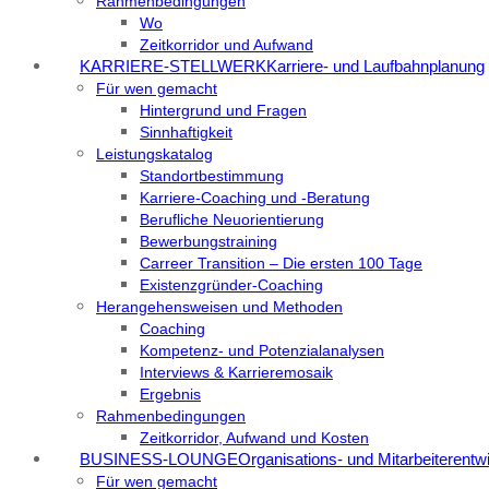
Rahmenbedingungen
Wo
Zeitkorridor und Aufwand
KARRIERE-STELLWERK
Karriere- und Laufbahnplanung
Für wen gemacht
Hintergrund und Fragen
Sinnhaftigkeit
Leistungskatalog
Standortbestimmung
Karriere-Coaching und -Beratung
Berufliche Neuorientierung
Bewerbungstraining
Carreer Transition – Die ersten 100 Tage
Existenzgründer-Coaching
Herangehensweisen und Methoden
Coaching
Kompetenz- und Potenzialanalysen
Interviews & Karrieremosaik
Ergebnis
Rahmenbedingungen
Zeitkorridor, Aufwand und Kosten
BUSINESS-LOUNGE
Organisations- und Mitarbeiterentw
Für wen gemacht