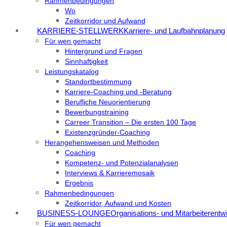
Rahmenbedingungen
Wo
Zeitkorridor und Aufwand
KARRIERE-STELLWERK
Karriere- und Laufbahnplanung
Für wen gemacht
Hintergrund und Fragen
Sinnhaftigkeit
Leistungskatalog
Standortbestimmung
Karriere-Coaching und -Beratung
Berufliche Neuorientierung
Bewerbungstraining
Carreer Transition – Die ersten 100 Tage
Existenzgründer-Coaching
Herangehensweisen und Methoden
Coaching
Kompetenz- und Potenzialanalysen
Interviews & Karrieremosaik
Ergebnis
Rahmenbedingungen
Zeitkorridor, Aufwand und Kosten
BUSINESS-LOUNGE
Organisations- und Mitarbeiterentw
Für wen gemacht