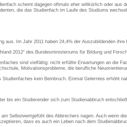
enfach scheint dagegen oftmals eher willkürlich oder aus de
enten, die das Studienfach im Laufe des Studiums wechseln
ung aus. Im Jahr 2011 haben 24,4% der Auszubildenden ihre
schland 2012“ des Bundesministeriums für Bildung und Forsc
faches sind vielfältig: nicht erfüllte Erwartungen an die F
hschule, Motivationsprobleme, die berufliche Neuorientier
 Studienfaches kein Beinbruch. Einmal Gelerntes erhöht nat
er bis ein Studierender sich zum Studienabbruch entschlie
am Selbstwertgefühl des Abbrechers nagen. Auch wenn dies
kzeptieren, dass es auch ein Leben nach dem Studienabbruc