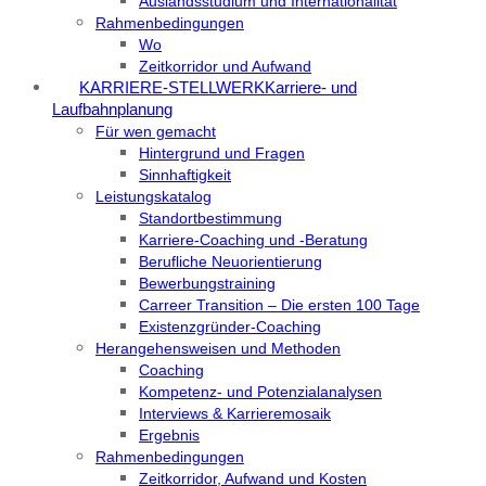
Auslandsstudium und Internationalität
Rahmenbedingungen
Wo
Zeitkorridor und Aufwand
KARRIERE-STELLWERK
Karriere- und
Laufbahnplanung
Für wen gemacht
Hintergrund und Fragen
Sinnhaftigkeit
Leistungskatalog
Standortbestimmung
Karriere-Coaching und -Beratung
Berufliche Neuorientierung
Bewerbungstraining
Carreer Transition – Die ersten 100 Tage
Existenzgründer-Coaching
Herangehensweisen und Methoden
Coaching
Kompetenz- und Potenzialanalysen
Interviews & Karrieremosaik
Ergebnis
Rahmenbedingungen
Zeitkorridor, Aufwand und Kosten