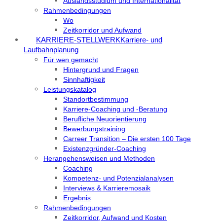
Auslandsstudium und Internationalität
Rahmenbedingungen
Wo
Zeitkorridor und Aufwand
KARRIERE-STELLWERK
Karriere- und
Laufbahnplanung
Für wen gemacht
Hintergrund und Fragen
Sinnhaftigkeit
Leistungskatalog
Standortbestimmung
Karriere-Coaching und -Beratung
Berufliche Neuorientierung
Bewerbungstraining
Carreer Transition – Die ersten 100 Tage
Existenzgründer-Coaching
Herangehensweisen und Methoden
Coaching
Kompetenz- und Potenzialanalysen
Interviews & Karrieremosaik
Ergebnis
Rahmenbedingungen
Zeitkorridor, Aufwand und Kosten