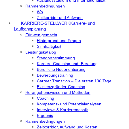
Auslandsstudium und Internationalität
Rahmenbedingungen
Wo
Zeitkorridor und Aufwand
KARRIERE-STELLWERK
Karriere- und
Laufbahnplanung
Für wen gemacht
Hintergrund und Fragen
Sinnhaftigkeit
Leistungskatalog
Standortbestimmung
Karriere-Coaching und -Beratung
Berufliche Neuorientierung
Bewerbungstraining
Carreer Transition – Die ersten 100 Tage
Existenzgründer-Coaching
Herangehensweisen und Methoden
Coaching
Kompetenz- und Potenzialanalysen
Interviews & Karrieremosaik
Ergebnis
Rahmenbedingungen
Zeitkorridor, Aufwand und Kosten