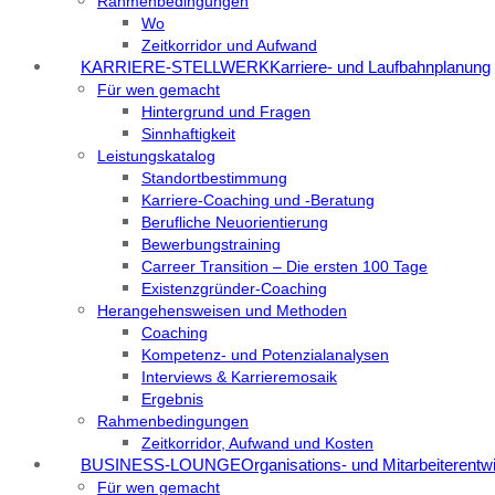
Rahmenbedingungen
Wo
Zeitkorridor und Aufwand
KARRIERE-STELLWERK
Karriere- und Laufbahnplanung
Für wen gemacht
Hintergrund und Fragen
Sinnhaftigkeit
Leistungskatalog
Standortbestimmung
Karriere-Coaching und -Beratung
Berufliche Neuorientierung
Bewerbungstraining
Carreer Transition – Die ersten 100 Tage
Existenzgründer-Coaching
Herangehensweisen und Methoden
Coaching
Kompetenz- und Potenzialanalysen
Interviews & Karrieremosaik
Ergebnis
Rahmenbedingungen
Zeitkorridor, Aufwand und Kosten
BUSINESS-LOUNGE
Organisations- und Mitarbeiterentw
Für wen gemacht